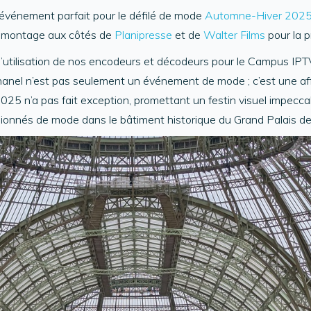
vénement parfait pour le défilé de mode
Automne-Hiver 202
 le montage aux côtés de
Planipresse
et de
Walter Films
pour la p
l’utilisation de nos encodeurs et décodeurs pour le Campus IPTV. 
anel n’est pas seulement un événement de mode ; c’est une affa
5 n’a pas fait exception, promettant un festin visuel impeccabl
ssionnés de mode dans le bâtiment historique du Grand Palais de 