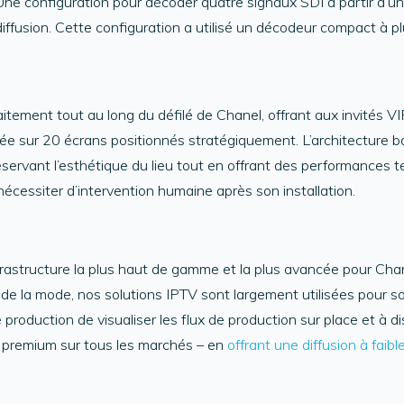
 Une configuration pour décoder quatre signaux SDI à partir d’u
diffusion. Cette configuration a utilisé un décodeur compact à p
tement tout au long du défilé de Chanel, offrant aux invités 
ée sur 20 écrans positionnés stratégiquement. L’architecture ba
servant l’esthétique du lieu tout en offrant des performances t
écessiter d’intervention humaine après son installation.
rastructure la plus haut de gamme et la plus avancée pour Cha
 de la mode, nos solutions IPTV sont largement utilisées pour s
production de visualiser les flux de production sur place et à
 premium sur tous les marchés – en
offrant une diffusion à faibl