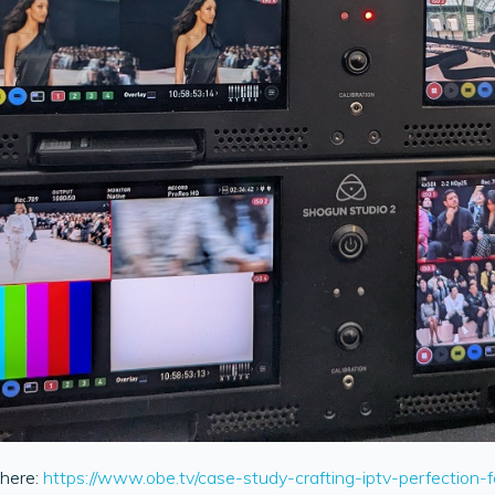
 here:
https://www.obe.tv/case-study-crafting-iptv-perfection-