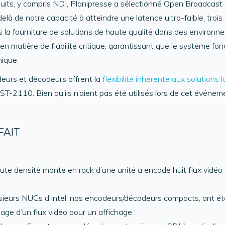
duits, y compris NDI, Planipresse a sélectionné Open Broadcast
 de notre capacité à atteindre une latence ultra-faible, trois f
s la fourniture de solutions de haute qualité dans des environn
 en matière de fiabilité critique, garantissant que le système fo
nique.
deurs et décodeurs offrent la
flexibilité inhérente aux solutions l
t ST-2110. Bien qu’ils n’aient pas été utilisés lors de cet évé
FAIT
ute densité monté en rack d’une unité a encodé huit flux vidéo
sieurs NUCs d’Intel, nos encodeurs/décodeurs compacts, ont ét
e d’un flux vidéo pour un affichage.